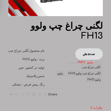
لگنی چراغ چپ ولوو
FH13
نام محصول:لگنی چراغ چپ
سنجش
برند : ولوو FH13
دسته:
ولوو
,
FM13
برچسب:
لگنی چراغ چپ
تولید در کشور: چین
لگنی چراغ چپ ولوو FH13
ولوو
جنس:پلاستیک
ولوو FH13
رنگ پیش فرض : مشکی
Share
نظرات
0