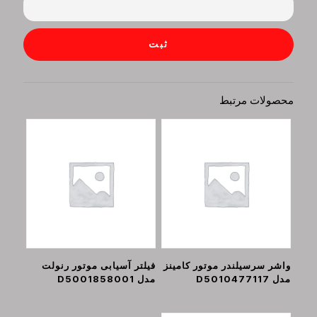
محصولات مرتبط
واشر سرسیلندر موتور کامینز
فیلتر آسیابی موتور رنولت
مدل D5010477117
مدل D5001858001